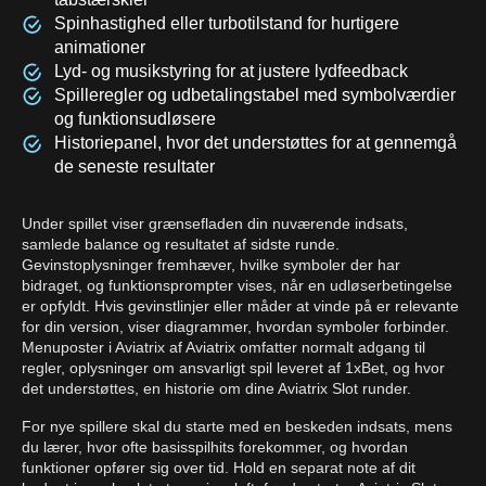
Spinhastighed eller turbotilstand for hurtigere
animationer
Lyd- og musikstyring for at justere lydfeedback
Spilleregler og udbetalingstabel med symbolværdier
og funktionsudløsere
Historiepanel, hvor det understøttes for at gennemgå
de seneste resultater
Under spillet viser grænsefladen din nuværende indsats,
samlede balance og resultatet af sidste runde.
Gevinstoplysninger fremhæver, hvilke symboler der har
bidraget, og funktionsprompter vises, når en udløserbetingelse
er opfyldt. Hvis gevinstlinjer eller måder at vinde på er relevante
for din version, viser diagrammer, hvordan symboler forbinder.
Menuposter i Aviatrix af Aviatrix omfatter normalt adgang til
regler, oplysninger om ansvarligt spil leveret af 1xBet, og hvor
det understøttes, en historie om dine Aviatrix Slot runder.
For nye spillere skal du starte med en beskeden indsats, mens
du lærer, hvor ofte basisspilhits forekommer, og hvordan
funktioner opfører sig over tid. Hold en separat note af dit