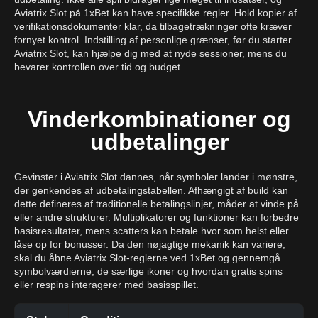
Aviatrix Slot på 1xBet kan have specifikke regler. Hold kopier af
verifikationsdokumenter klar, da tilbagetrækninger ofte kræver
fornyet kontrol. Indstilling af personlige grænser, før du starter
Aviatrix Slot, kan hjælpe dig med at nyde sessioner, mens du
bevarer kontrollen over tid og budget.
Vinderkombinationer og
udbetalinger
Gevinster i Aviatrix Slot dannes, når symboler lander i mønstre,
der genkendes af udbetalingstabellen. Afhængigt af build kan
dette defineres af traditionelle betalingslinjer, måder at vinde på
eller andre strukturer. Multiplikatorer og funktioner kan forbedre
basisresultater, mens scatters kan betale hvor som helst eller
låse op for bonusser. Da den nøjagtige mekanik kan variere,
skal du åbne Aviatrix Slot-reglerne ved 1xBet og gennemgå
symbolværdierne, de særlige ikoner og hvordan gratis spins
eller respins interagerer med basisspillet.