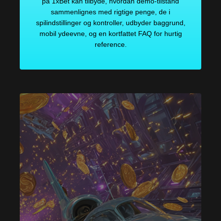
på 1xBet kan tilbyde, hvordan demo-tilstand
sammenlignes med rigtige penge, de i
spilindstillinger og kontroller, udbyder baggrund,
mobil ydeevne, og en kortfattet FAQ for hurtig
reference.