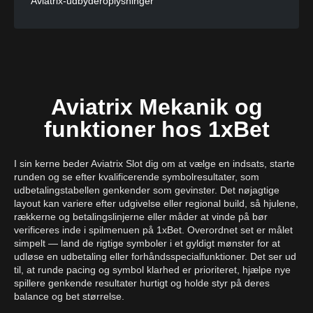
Aviatrix-udbyderoplysninger
1xBet Registrering og Indbetalinger
Vinderkombinationer og udbetalinger
Spiller Aviatrix på mobil
FAQ
Aviatrix Mekanik og
funktioner hos 1xBet
I sin kerne beder Aviatrix Slot dig om at vælge en indsats, starte
runden og se efter kvalificerende symbolresultater, som
udbetalingstabellen genkender som gevinster. Det nøjagtige
layout kan variere efter udgivelse eller regional build, så hjulene,
rækkerne og betalingslinjerne eller måder at vinde på bør
verificeres inde i spilmenuen på 1xBet. Overordnet set er målet
simpelt — land de rigtige symboler i et gyldigt mønster for at
udløse en udbetaling eller forhåndsspecialfunktioner. Det ser ud
til, at runde pacing og symbol klarhed er prioriteret, hjælpe nye
spillere genkende resultater hurtigt og holde styr på deres
balance og bet størrelse.