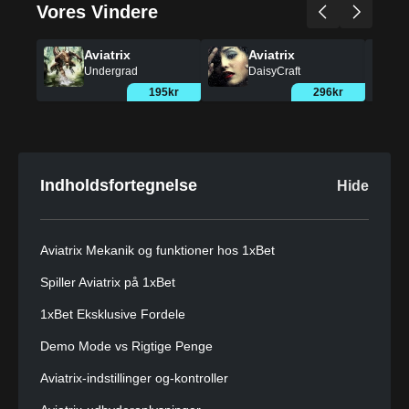
Vores Vindere
Aviatrix
Aviatrix
Undergrad
DaisyCraft
195kr
296kr
Indholdsfortegnelse
Hide
Aviatrix Mekanik og funktioner hos 1xBet
Spiller Aviatrix på 1xBet
1xBet Eksklusive Fordele
Demo Mode vs Rigtige Penge
Aviatrix-indstillinger og-kontroller