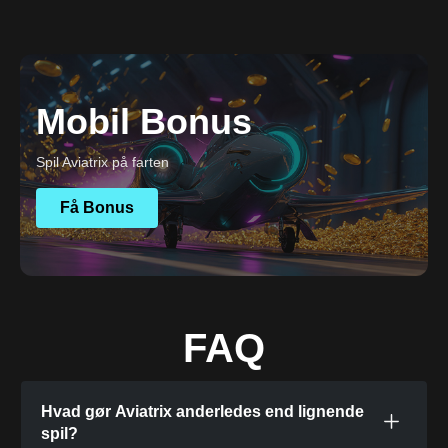
Mobil Bonus
Spil Aviatrix på farten
Få Bonus
FAQ
Hvad gør Aviatrix anderledes end lignende
spil?