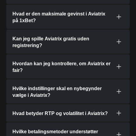
Hvad er den maksimale gevinst i Aviatrix
på 1xBet?
Kan jeg spille Aviatrix gratis uden
registrering?
Hvordan kan jeg kontrollere, om Aviatrix er
fair?
Hvilke indstillinger skal en nybegynder
vælge i Aviatrix?
Hvad betyder RTP og volatilitet i Aviatrix?
Hvilke betalingsmetoder understøtter