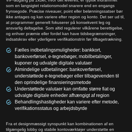
VIP-adgang på 1xBet, hvor det leveres, er typisk indrammet
som en langsigtet relationsmodel snarere end en engangs
frynsegode. Præcise niveauer, point eller belønningssatser bør
ikke antages og kan variere efter region og konto. Det ser ud til,
at programmer generelt fokuserer på konsekvent leg og
ansvarlig deltagelse. Som altid regulerer vilkårene berettigelse,
og enhver præmie eller fordel kan have tidsbegrænsninger,
indsatskrav eller yderligere verifikationstrin før tilbagetrækning.
Fælles indbetalingsmuligheder: bankkort,
bankoverførsel, e-tegnebøger, mobilbetalinger,
kuponer og udvalgte digitale valutaer
Almindelige udbetalinger: bankoverførsel,
understøttede e-tegnebøger eller tilbagevenden til
den oprindelige finansieringsmetode
Understøttede valutaer kan omfatte større fiat og
udvalgte digitale enheder afhængigt af region
Behandlingshastigheder kan variere efter metode,
verifikationsstatus og arbejdsbyrde
Fra et designmæssigt synspunkt kan kombinationen af en
tilgængelig lobby og stabile kontoværktøjer understøtte en