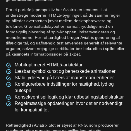
Fra et porteføljeperspektiv har Aviatrix en tendens til at
understrege moderne HTML5-bygninger, så de samme regler
og billeder oversættes jævnt mellem desktopbrowsere og
telefoner. Grænsefladelayout er normalt ryddelige med en
forudsigelig placering af spin-knappen, indsatsvælgeren og
menuikonerne. For retfærdighed bruger Aviatrix generering af
tilfældige tal, og uafhængig test anvendes generelt af relevante
organer, selvom nøjagtige certifikater bør bekræftes i spillet eller
på kasinoets informationssider på 1xBet.
Mobiloptimeret HTML5-arkitektur
Læsbar symbolkunst og beherskede animationer
Stabil ydeevne på tværs af mainstream-enheder
Konfigurerbare indstillinger for hastighed, lyd og
autospil
Konsekvent spillogik og klar udbetalingstabelstruktur
Regelmæssige opdateringer, hvor det er nødvendigt
for kompatibilitet
Retfærdighed i Aviatrix Slot er styret af RNG, som producerer
resultater uden mønstre, som en spiller kan udnytte.