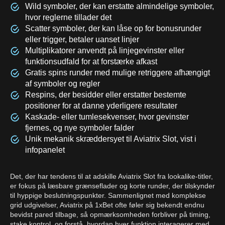
Wild symboler, der kan erstatte almindelige symboler,
hvor reglerne tillader det
Scatter symboler, der kan låse op for bonusrunder
eller trigger, betaler uanset linjer
Multiplikatorer anvendt på linjegevinster eller
funktionsudfald for at forstærke afkast
Gratis spins runder med mulige retriggere afhængigt
af symboler og regler
Respins, der besidder eller erstatter bestemte
positioner for at danne yderligere resultater
Kaskade- eller tumlesekvenser, hvor gevinster
fjernes, og nye symboler falder
Unik mekanik skræddersyet til Aviatrix Slot, vist i
infopanelet
Det, der har tendens til at adskille Aviatrix Slot fra lookalike-titler,
er fokus på læsbare grænseflader og korte runder, der tilskynder
til hyppige beslutningspunkter. Sammenlignet med komplekse
grid udgivelser, Aviatrix på 1xBet ofte føler sig bekendt endnu
bevidst pared tilbage, så opmærksomheden forbliver på timing,
stake kontrol, og forstå, hvordan hver funktion interagerer med