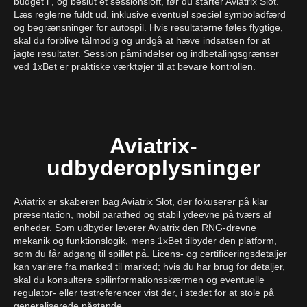
budget i , og beslut et sessionsloft, før du starter Aviatrix Slot.
Læs reglerne fuldt ud, inklusive eventuel speciel symboladfærd
og begrænsninger for autospil. Hvis resultaterne føles flygtige,
skal du forblive tålmodig og undgå at hæve indsatsen for at
jagte resultater. Session påmindelser og indbetalingsgrænser
ved 1xBet er praktiske værktøjer til at bevare kontrollen.
Aviatrix-
udbyderoplysninger
Aviatrix er skaberen bag Aviatrix Slot, der fokuserer på klar
præsentation, mobil parathed og stabil ydeevne på tværs af
enheder. Som udbyder leverer Aviatrix den RNG-drevne
mekanik og funktionslogik, mens 1xBet tilbyder den platform,
som du får adgang til spillet på. Licens- og certificeringsdetaljer
kan variere fra marked til marked; hvis du har brug for detaljer,
skal du konsultere spilinformationsskærmen og eventuelle
regulator- eller testreferencer vist der, i stedet for at stole på
generaliserede påstande.