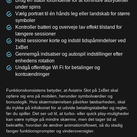
Brug en stabil forbindelse for at forhindre afbrydelser
under spins
Vælg portræt til én hånds leg eller landskab for større
symboler
Kontroller batteri og overveje lav effekt tilstand for
længere sessioner
Hold sessioner korte og indstil tidspåmindelser ved
1xBet
Gennemgå indsatser og autospil indstillinger efter
enhedens rotation
Undgå offentlige Wi Fi for betalinger og
kontoændringer
Funktionskonsistens betyder, at Aviatrix Slot på 1xBet skal
opføre sig ens på mobilen, herunder symbolværdier og
bonuslogik. Hvis skærmstørrelsen påvirker læsbarheden, skal
du trykke på infoikonet for at udvide betalingstabeller og regler,
før du spiller. Det ser ud til, at turbo- eller quick play-muligheder
kan være nyttige på mindre skærme, men det tager tid at
bekræfte, hvordan de ændrer animationsflowet, så du stadig
fanger funktionsprompter og vinderoversigter.