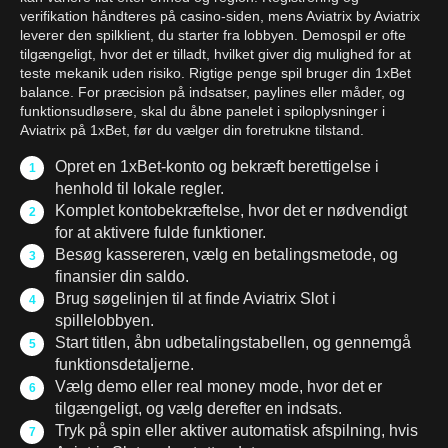
verifikation håndteres på casino-siden, mens Aviatrix by Aviatrix
leverer den spilklient, du starter fra lobbyen. Demospil er ofte
tilgængeligt, hvor det er tilladt, hvilket giver dig mulighed for at
teste mekanik uden risiko. Rigtige penge spil bruger din 1xBet
balance. For præcision på indsatser, paylines eller måder, og
funktionsudløsere, skal du åbne panelet i spiloplysninger i
Aviatrix på 1xBet, før du vælger din foretrukne tilstand.
Opret en 1xBet-konto og bekræft berettigelse i
henhold til lokale regler.
Komplet kontobekræftelse, hvor det er nødvendigt
for at aktivere fulde funktioner.
Besøg kassereren, vælg en betalingsmetode, og
finansier din saldo.
Brug søgelinjen til at finde Aviatrix Slot i
spillelobbyen.
Start titlen, åbn udbetalingstabellen, og gennemgå
funktionsdetaljerne.
Vælg demo eller real money mode, hvor det er
tilgængeligt, og vælg derefter en indsats.
Tryk på spin eller aktiver automatisk afspilning, hvis