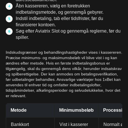
Åbn kassereren, vælg en foretrukken
indbetalingsmetode, og gennemgå gebyrer.
Indstil indbetaling, tab eller tidsfrister, før du
finansierer kontoen.
Søg efter Aviatrix Slot og gennemgå reglerne, før du
spiller.
Indskudsgrænser og behandlingshastigheder vises i kassereren.
Præcise minimums- og maksimumsbeløb vil blive vist i og kan
ændres efter metode. Hvis en første indbetalingsbonus er
tilgængelig, skal du gennemgå dens vilkår, herunder indsatskrav
og spilberettigelse. Der kan anmodes om betalingsverifikation,
før udbetalinger behandles. Ansvarlige værktøjer hos 1xBet kan
anvendes til enhver tid og omfatter indbetalingslofter,
tidspåmindelser, afkølingsperioder og selvudelukkelse, hvor det
er relevant.
Metode
Minimumsbeløb
Processin
Bankkort
Vist i kasserer
Normalt øjeb